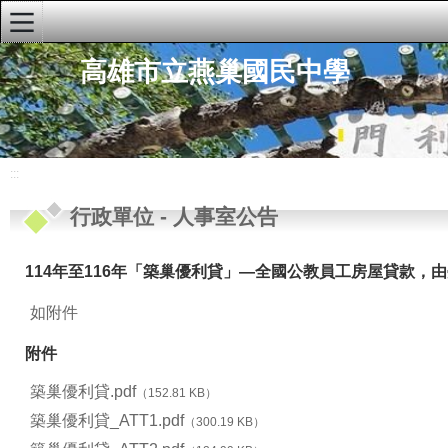
:::
高雄市立燕巢國民中學
燕中首頁
學校簡介
行政單位
:::
校長室
行政單位
-
人事室公告
教務處
114年至116年「築巢優利貸」—全國公教員工房屋貸款，
學務處
如附件
總務處
輔導室
附件
人事室
築巢優利貸.pdf
（152.81 KB）
築巢優利貸_ATT1.pdf
（300.19 KB）
會計室公告