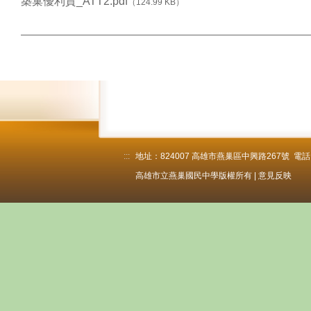
築巢優利貸_ATT2.pdf
（124.99 KB）
人事室公告
最新公告
升學報報
新生專區
燕中行事曆
公開觀課
:::
地址：824007 高雄市燕巢區中興路267號 電話：6
課程計畫
高雄市立燕巢國民中學版權所有 |
意見反映
教學正常化
活動照片
歷屆考題-新
各處室下載專區
燕中校友會